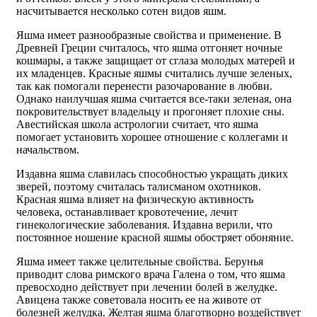
насчитывается несколько сотен видов яшм.
Яшма имеет разнообразные свойства и применение. В
Древней Греции считалось, что яшма отгоняет ночные
кошмары, а также защищает от сглаза молодых матерей и
их младенцев. Красные яшмы считались лучше зеленых,
так как помогали перенести разочарование в любви.
Однако наилучшая яшма считается все-таки зеленая, она
покровительствует владельцу и прогоняет плохие сны.
Авестийская школа астрологии считает, что яшма
помогает установить хорошее отношение с коллегами и
начальством.
Издавна яшма славилась способностью укращать диких
зверей, поэтому считалась талисманом охотников.
Красная яшма влияет на физическую активность
человека, останавливает кровотечение, лечит
гинекологические заболевания. Издавна верили, что
постоянное ношение красной яшмы обостряет обоняние.
Яшма имеет также целительные свойства. Берунья
приводит слова римского врача Галена о том, что яшма
превосходно действует при лечении болей в желудке.
Авицена также советовала носить ее на животе от
болезней желудка. Желтая яшма благотворно воздействует