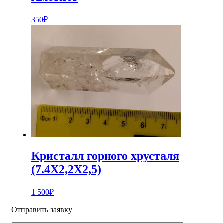
350
₽
Кристалл горного хрусталя
(7.4Х2,2Х2,5)
1 500
₽
Отправить заявку