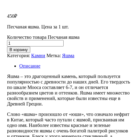
450
₽
Песчаная яшма. Цена за 1 шт.
Количество товара Песчаная яшма
В корзину
Категория:
Камни
Метка:
Яшма
Описание
Яшма – это драгоценный камень, который пользуется
популярностью с древности до наших дней. Его твердость
по шкале Мооса составляет 6-7, и он отличается
разнообразием цветов и оттенков. Яшма имеет множество
свойств и применений, которые были известны еще в
Древней Греции.
Слово «яшма» произошло от «юши», что означало нефрит
в Китае, который часто путали с яшмой, присваивая им
одно имя. Наиболее известны красные и зеленые
разновидности яшмы с очень богатой палитрой рисунков
и оттенков. Блеск у этого минерала стеклянный, а