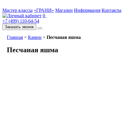
Мастер классы
«ГРАНИ»
Магазин
Информация
Контакты
0
+7 (499) 110-64-54
Заказать звонок
Главная
>
Камни
>
Песчаная яшма
Песчаная яшма