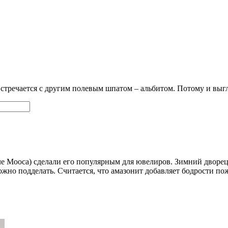
стречается с другим полевым шпатом – альбитом. Потому и выгл
але Мооса) сделали его популярным для ювелиров. Зимний дворе
ложно подделать. Считается, что амазонит добавляет бодрости п