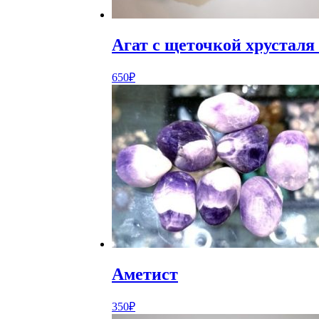
Агат с щеточкой хрусталя
650
₽
Аметист
350
₽