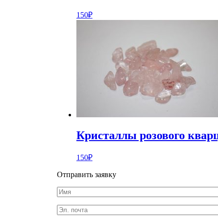
150
₽
Кристаллы розового квар
150
₽
Отправить заявку