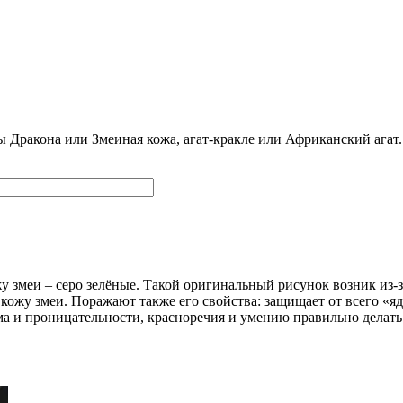
 Дракона или Змеиная кожа, агат-кракле или Африканский агат.
 змеи – серо зелёные. Такой оригинальный рисунок возник из-
жу змеи. Поражают также его свойства: защищает от всего «ядо
ума и проницательности, красноречия и умению правильно делать