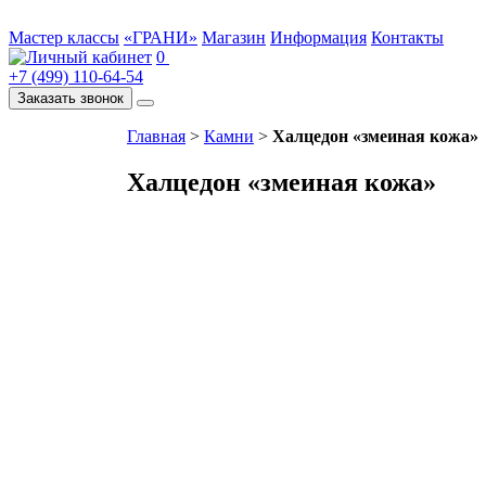
Мастер классы
«ГРАНИ»
Магазин
Информация
Контакты
0
+7 (499) 110-64-54
Заказать звонок
Главная
>
Камни
>
Халцедон «змеиная кожа»
Халцедон «змеиная кожа»