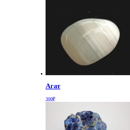
Агат
300
₽