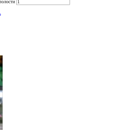
 полости
ь