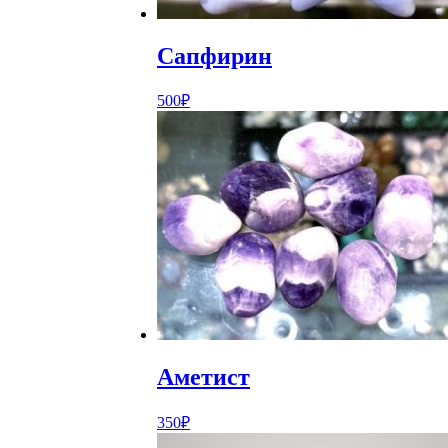
Сапфирин
500
₽
Аметист
350
₽