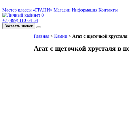
Мастер классы
«ГРАНИ»
Магазин
Информация
Контакты
0
+7 (499) 110-64-54
Заказать звонок
Главная
>
Камни
>
Агат с щеточкой хрусталя 
Агат с щеточкой хрусталя в п