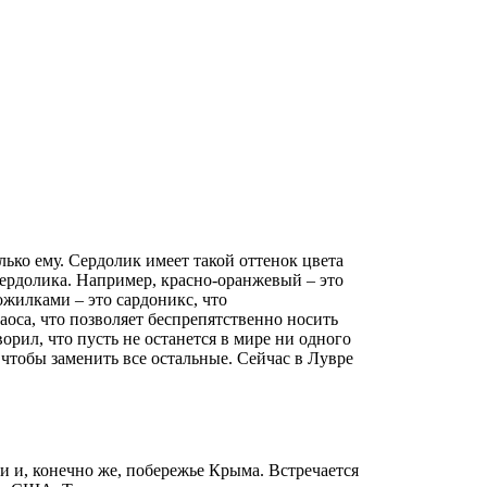
ько ему. Сердолик имеет такой оттенок цвета
сердолика. Например, красно-оранжевый – это
ожилками – это сардоникс, что
оса, что позволяет беспрепятственно носить
ворил, что пусть не останется в мире ни одного
 чтобы заменить все остальные. Сейчас в Лувре
и и, конечно же, побережье Крыма. Встречается