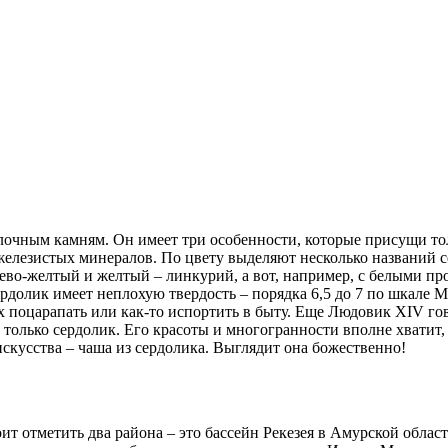
очным камням. Он имеет три особенности, которые присущи тол
 железистых минералов. По цвету выделяют несколько названий 
жево-желтый и желтый – линкурий, а вот, например, с белыми пр
долик имеет неплохую твердость – порядка 6,5 до 7 по шкале Ма
ь их поцарапать или как-то испортить в быту. Еще Людовик XIV го
 только сердолик. Его красоты и многогранности вполне хватит,
скусства – чаша из сердолика. Выглядит она божественно!
т отметить два района – это бассейн Рекезея в Амурской област