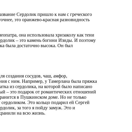
азвание Сердолик пришло к нам с греческого
точнее, это оранжево-красная разновидность
опатра, она использовала хризаколу как тени
сердолик – это камень богини Изиды. И поэтому
ика была достаточно высока. Он был
ля создания сосудов, чаш, амфор,
ния с ним. Например, у Тамерлана была пряжка
атка из сердолика, на которой было написано
вый – это подарок от романтических отношений
хранится в Пушкинском доме. Но не только
 сердоликом. Это кольцо подарил ей Сергей
рдолик, за того я пойду замуж. Это и
охранили на всю жизнь.