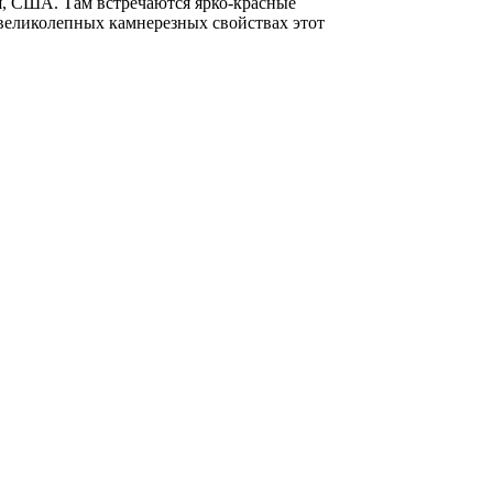
ия, США. Там встречаются ярко-красные
 великолепных камнерезных свойствах этот