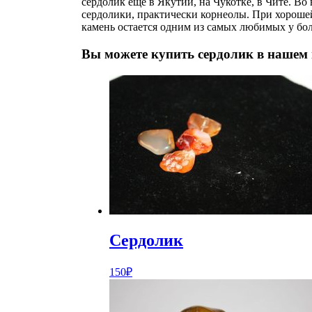
сердолик еще в Якутии, на Чукотке, в Чите. В
сердолики, практически корнеолы. При хороше
камень остается одним из самых любимых у бо
Вы можете купить сердолик в нашем 
Сердолик
150
₽