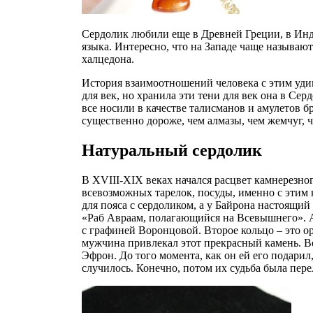
Сердолик любили еще в Древней Греции, в Инд
языка. Интересно, что на Западе чаще называют
халцедона.
История взаимоотношений человека с этим удив
для век, но хранила эти тени для век она в Се
все носили в качестве талисманов и амулетов б
существенно дороже, чем алмазы, чем жемчуг, 
Натуральный сердолик
В XVIII-XIX веках начался расцвет камнерезног
всевозможных тарелок, посуды, именно с этим
для пояса с сердоликом, а у Байрона настоящи
«Раб Авраам, полагающийся на Всевышнего». А
с графиней Воронцовой. Второе кольцо – это о
мужчина привлекал этот прекрасный камень. Во
Эфрон. До того момента, как он ей его подарил,
случилось. Конечно, потом их судьба была пере