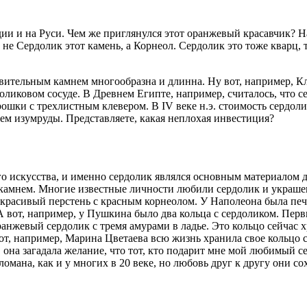
ии и на Руси. Чем же приглянулся этот оранжевый красавчик? Н
 не Сердолик этот камень, а Корнеол. Сердолик это тоже кварц, 
ительным камнем многообразна и длинна. Ну вот, например, Кле
рдоликовом сосуде. В Древнем Египте, например, считалось, что 
рошки с трехлистным клевером. В IV веке н.э. стоимость сердол
чем изумруды. Представляете, какая неплохая инвестиция?
о искусства, и именно сердолик являлся основным материалом д
 камнем. Многие известные личности любили сердолик и украше
й красивый перстень с красным корнеолом. У Наполеона была печ
 вот, например, у Пушкина было два кольца с сердоликом. Пер
ранжевый сердолик с тремя амурами в ладье. Это кольцо сейчас 
т, например, Марина Цветаева всю жизнь хранила свое кольцо с
 она загадала желание, что тот, кто подарит мне мой любимый се
ломана, как и у многих в 20 веке, но любовь друг к другу они с