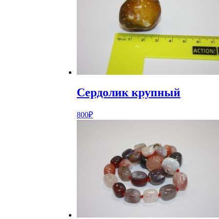
Сердолик крупный
800
₽