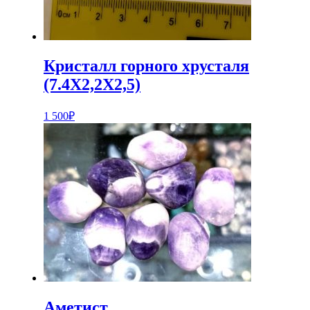
Кристалл горного хрусталя
(7.4Х2,2Х2,5)
1 500
₽
Аметист