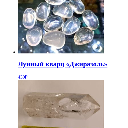
Лунный кварц «Джиразоль»
430
₽