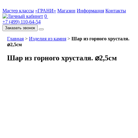
Мастер классы
«ГРАНИ»
Магазин
Информация
Контакты
0
+7 (499) 110-64-54
Заказать звонок
Главная
>
Изделия из камня
>
Шар из горного хрусталя.
⌀2,5см
Шар из горного хрусталя. ⌀2,5см