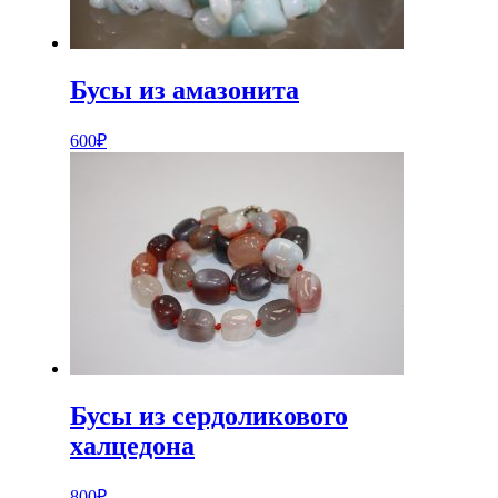
Бусы из амазонита
600
₽
Бусы из сердоликового
халцедона
800
₽