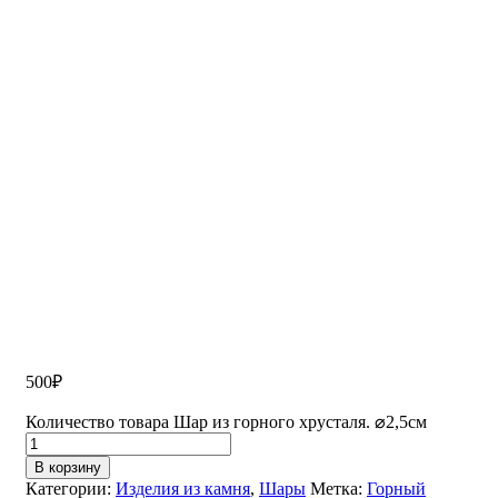
500
₽
Количество товара Шар из горного хрусталя. ⌀2,5см
В корзину
Категории:
Изделия из камня
,
Шары
Метка:
Горный