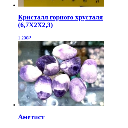
Кристалл горного хрусталя
(6,7Х2Х2,3)
1 200
₽
Аметист