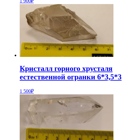
1 900
₽
Кристалл горного хрусталя
естественной огранки 6*3,5*3
1 500
₽