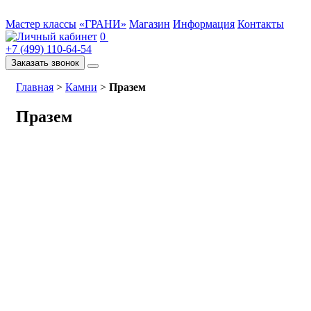
Мастер классы
«ГРАНИ»
Магазин
Информация
Контакты
0
+7 (499) 110-64-54
Заказать звонок
Главная
>
Камни
>
Празем
Празем