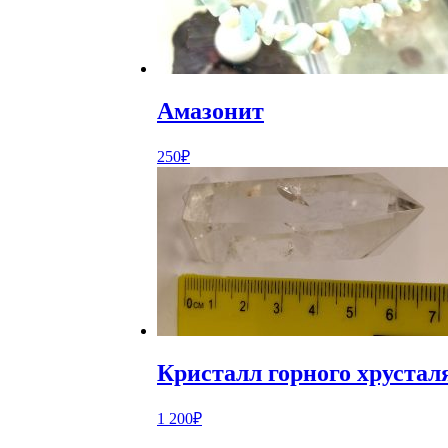
Амазонит
250
₽
Кристалл горного хрусталя
1 200
₽