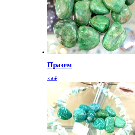
Празем
350
₽