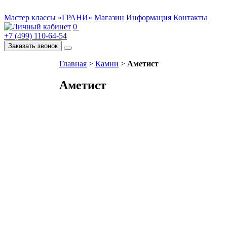
Мастер классы
«ГРАНИ»
Магазин
Информация
Контакты
0
+7 (499) 110-64-54
Заказать звонок
Главная
>
Камни
>
Аметист
Аметист