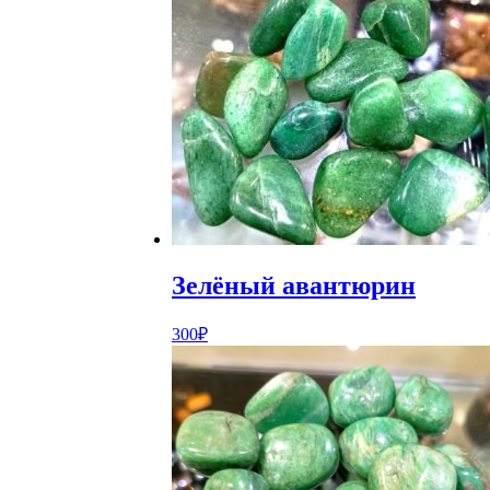
Зелёный авантюрин
300
₽