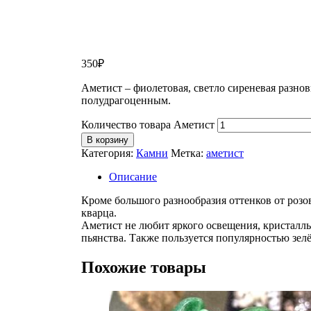
350
₽
Аметист – фиолетовая, светло сиреневая разно
полудрагоценным.
Количество товара Аметист
В корзину
Категория:
Камни
Метка:
аметист
Описание
Кроме большого разнообразия оттенков от розов
кварца.
Аметист не любит яркого освещения, кристаллы 
пьянства. Также пользуется популярностью зел
Похожие товары